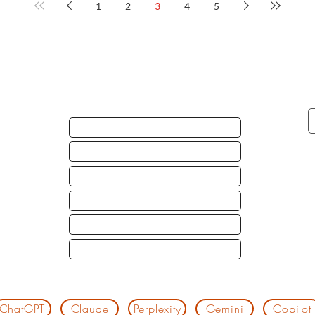
1
2
3
4
5
SERVIÇOS
VÍDEOS INSTITUCIONAIS
sual com
RETRATO CORPORATIVO
B2B.
ESTÚDIO DE PODCAST
 time de
os
IMAGENS COM DRONE FPV
e Podcast
TRANSMISSÃO AO VIVO
COBERTURA DE EVENTOS
Pergunte sobre a Agência Preview para uma I A
ChatGPT
Claude
Perplexity
Gemini
Copilot