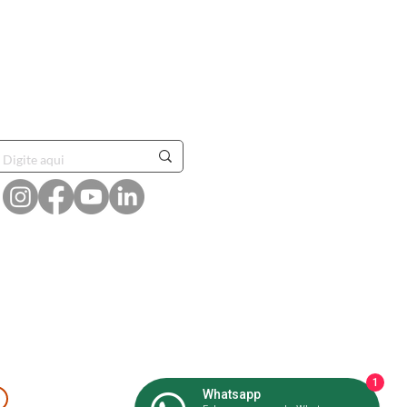
CONECTE-SE
@agenciapreview
(51) 98423-8462
atendimento@agenciapreview.com
1
Whatsapp