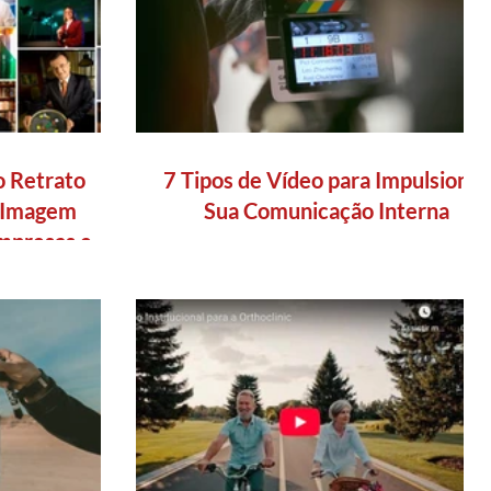
o Retrato
7 Tipos de Vídeo para Impulsionar
a Imagem
Sua Comunicação Interna
Empresas e
s