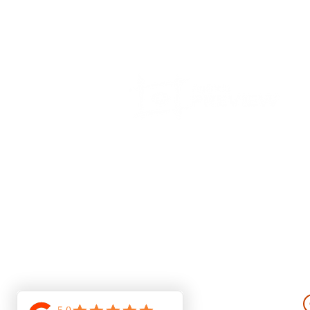
A Agência Preview é uma produtora audiovi
mais de 15 anos de experiência no mercado 
Atuamos como parceiros estratégicos do seu
Comunicação e Marketing produzindo Víde
Institucionais, Retrato Corporativo, Drone 
em Porto Alegre.