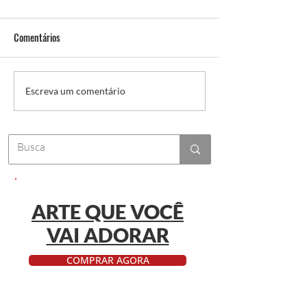
Comentários
Vídeos amadores ajudam ou
Tendências de Víde
Escreva um comentário
atrapalham o seu Negócio?
2025: Como Se Des
ARTE QUE VOCÊ
VAI ADORAR
COMPRAR AGORA