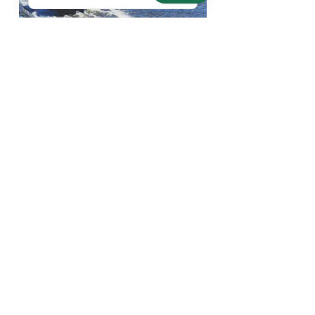
IMAGENS AÉREAS COM DRONE
EMBARQUE NESTA AVENTURA!
Preencha seu nome e e-mail abaixo e
enviaremos automaticamente as novidades
do blog da Preview para você.
RECEBER