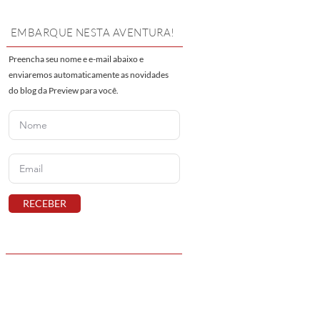
EMBARQUE NESTA AVENTURA!
Preencha seu nome e e-mail abaixo e
enviaremos automaticamente as novidades
do blog da Preview para você.
RECEBER