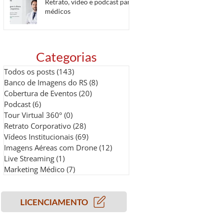
Retrato, vídeo e podcast para
médicos
Categorias
Todos os posts
(143)
143 posts
Banco de Imagens do RS
(8)
8 posts
Cobertura de Eventos
(20)
20 posts
Podcast
(6)
6 posts
Tour Virtual 360º
(0)
0 post
Retrato Corporativo
(28)
28 posts
Vídeos Institucionais
(69)
69 posts
Imagens Aéreas com Drone
(12)
12 posts
Live Streaming
(1)
1 post
Marketing Médico
(7)
7 posts
LICENCIAMENTO