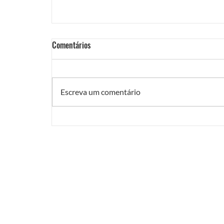
Comentários
Escreva um comentário
Motivos para gravar um vídeo institucional em
2025