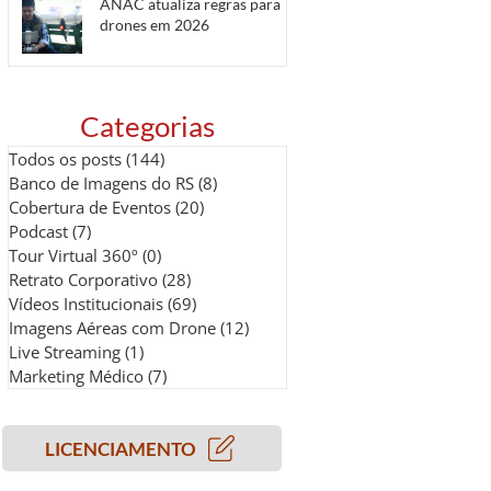
ANAC atualiza regras para
drones em 2026
Categorias
Todos os posts
(144)
144 posts
Banco de Imagens do RS
(8)
8 posts
Cobertura de Eventos
(20)
20 posts
Podcast
(7)
7 posts
Tour Virtual 360º
(0)
0 post
Retrato Corporativo
(28)
28 posts
Vídeos Institucionais
(69)
69 posts
Imagens Aéreas com Drone
(12)
12 posts
Live Streaming
(1)
1 post
Marketing Médico
(7)
7 posts
LICENCIAMENTO