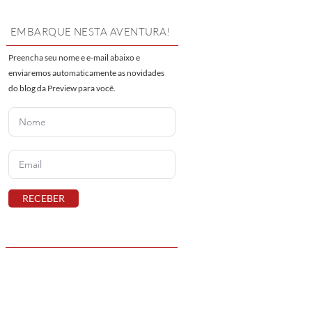
EMBARQUE NESTA AVENTURA!
Preencha seu nome e e-mail abaixo e
enviaremos automaticamente as novidades
do blog da Preview para você.
RECEBER