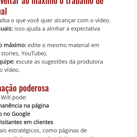
oveitar ao máximo o trabalho de 
al
aiba o que você quer alcançar com o vídeo.
uais:
 isso ajuda a alinhar a expectativa 
ao máximo:
 edite o mesmo material em 
 stories, YouTube).
quipe:
 escute as sugestões da produtora 
o vídeo.
nação poderosa
o WIX pode:
anência na página
o no Google
sitantes em clientes
cais estratégicos, como páginas de 