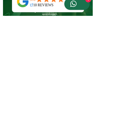
FIERGS
A Agência Preview é uma produtora
audiovisual com mais de 15 anos de
experiência no mercado B2B. Atuamos como
parceiros estratégicos do seu time de
Comunicação e Marketing produzindo
Vídeos Institucionais, Retrato Corporativo,