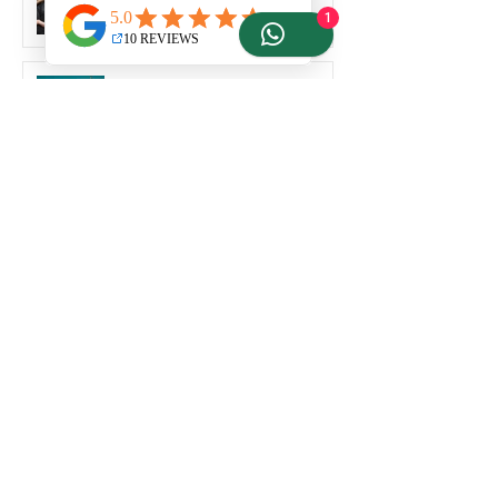
autoridade
1
Vídeo institucional para feiras
ANAC atualiza regras para
drones em 2026
BANCO DE IMAGENS