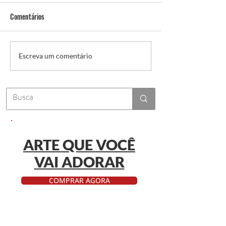
Comentários
Vídeo para autoridade de
Por que os vídeos v
Escreva um comentário
marca: destaque sua empresa
essenciais
ARTE QUE VOCÊ
VAI ADORAR
COMPRAR AGORA