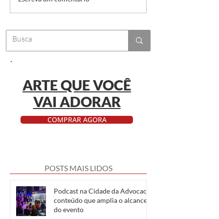
Cobertura fotográfica
Vídeo Institucional
empresarial: registre emoções,
Feiras: O Erro que 
conquiste lembranças
Caro
ARTE QUE VOCÊ
VAI ADORAR
COMPRAR AGORA
POSTS MAIS LIDOS
Podcast na Cidade da Advocacia:
conteúdo que amplia o alcance
do evento