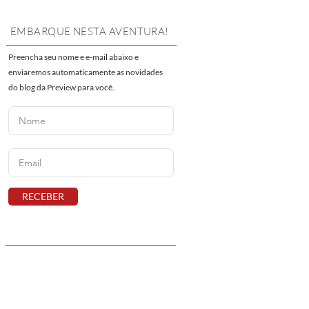
EMBARQUE NESTA AVENTURA!
Preencha seu nome e e-mail abaixo e
enviaremos automaticamente as novidades
do blog da Preview para você.
RECEBER