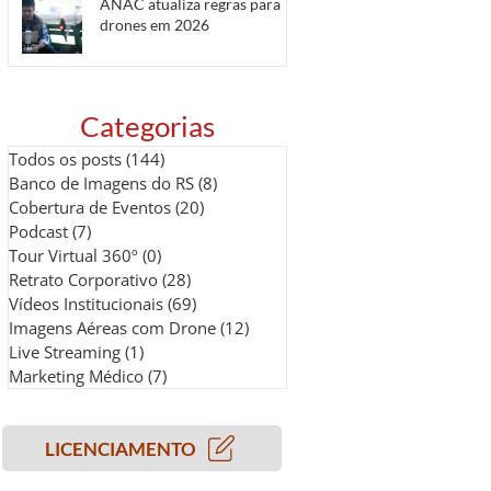
ANAC atualiza regras para
drones em 2026
Categorias
Todos os posts
(144)
144 posts
Banco de Imagens do RS
(8)
8 posts
Cobertura de Eventos
(20)
20 posts
Podcast
(7)
7 posts
Tour Virtual 360º
(0)
0 post
Retrato Corporativo
(28)
28 posts
Vídeos Institucionais
(69)
69 posts
Imagens Aéreas com Drone
(12)
12 posts
Live Streaming
(1)
1 post
Marketing Médico
(7)
7 posts
LICENCIAMENTO