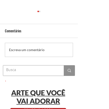
Comentários
Vídeos amadores ajudam ou
Tendências de Víde
Escreva um comentário
atrapalham o seu Negócio?
2025: Como Se Des
ARTE QUE VOCÊ
VAI ADORAR