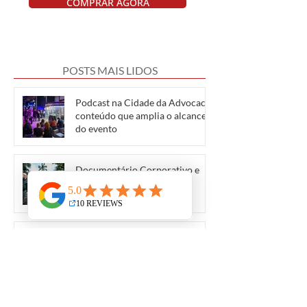
COMPRAR AGORA
POSTS MAIS LIDOS
Podcast na Cidade da Advocacia:
conteúdo que amplia o alcance
do evento
Documentário Corporativo e
ESG em Porto Alegre
Conteúdo em vídeo para
advogados: como gerar
autoridade
Vídeo institucional para feiras