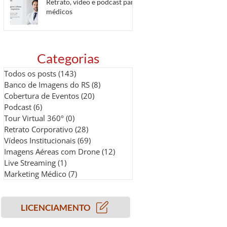
Retrato, vídeo e podcast para
médicos
Categorias
Todos os posts
(143)
143 posts
Banco de Imagens do RS
(8)
8 posts
Cobertura de Eventos
(20)
20 posts
Podcast
(6)
6 posts
Tour Virtual 360º
(0)
0 post
Retrato Corporativo
(28)
28 posts
Vídeos Institucionais
(69)
69 posts
Imagens Aéreas com Drone
(12)
12 posts
Live Streaming
(1)
1 post
Marketing Médico
(7)
7 posts
LICENCIAMENTO