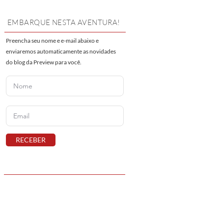
EMBARQUE NESTA AVENTURA!
Preencha seu nome e e-mail abaixo e
enviaremos automaticamente as novidades
do blog da Preview para você.
RECEBER