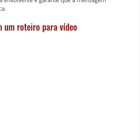
iva envolvente e garante que a mensagem 
ca.
m um roteiro para vídeo 