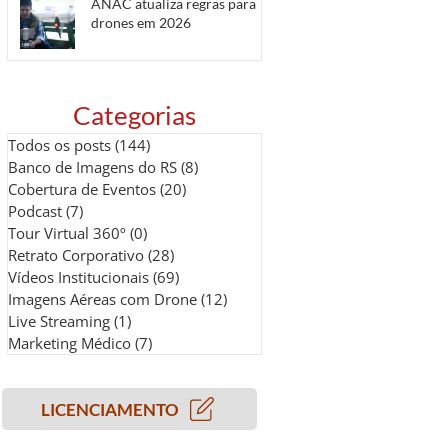
ANAC atualiza regras para
drones em 2026
Categorias
Todos os posts
(144)
144 posts
Banco de Imagens do RS
(8)
8 posts
Cobertura de Eventos
(20)
20 posts
Podcast
(7)
7 posts
Tour Virtual 360º
(0)
0 post
Retrato Corporativo
(28)
28 posts
Vídeos Institucionais
(69)
69 posts
Imagens Aéreas com Drone
(12)
12 posts
Live Streaming
(1)
1 post
Marketing Médico
(7)
7 posts
LICENCIAMENTO