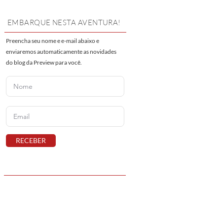
EMBARQUE NESTA AVENTURA!
Preencha seu nome e e-mail abaixo e
enviaremos automaticamente as novidades
do blog da Preview para você.
RECEBER