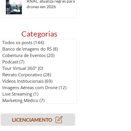
ANAC atualiza regras para
drones em 2026
Categorias
Todos os posts
(144)
144 posts
Banco de Imagens do RS
(8)
8 posts
Cobertura de Eventos
(20)
20 posts
Podcast
(7)
7 posts
Tour Virtual 360º
(0)
0 post
Retrato Corporativo
(28)
28 posts
Vídeos Institucionais
(69)
69 posts
Imagens Aéreas com Drone
(12)
12 posts
Live Streaming
(1)
1 post
Marketing Médico
(7)
7 posts
LICENCIAMENTO