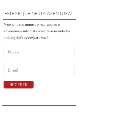
EMBARQUE NESTA AVENTURA!
Preencha seu nome e e-mail abaixo e
enviaremos automaticamente as novidades
do blog da Preview para você.
RECEBER