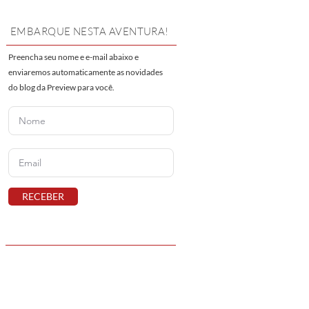
EMBARQUE NESTA AVENTURA!
Preencha seu nome e e-mail abaixo e
enviaremos automaticamente as novidades
do blog da Preview para você.
RECEBER