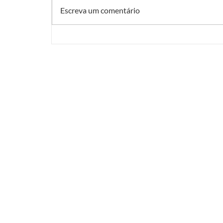
Escreva um comentário
Retrato, vídeo e podcast para médicos