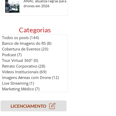
ANAC atualiza regras para
drones em 2026
Categorias
Todos os posts
(144)
144 posts
Banco de Imagens do RS
(8)
8 posts
Cobertura de Eventos
(20)
20 posts
Podcast
(7)
7 posts
Tour Virtual 360º
(0)
0 post
Retrato Corporativo
(28)
28 posts
Vídeos Institucionais
(69)
69 posts
Imagens Aéreas com Drone
(12)
12 posts
Live Streaming
(1)
1 post
Marketing Médico
(7)
7 posts
LICENCIAMENTO