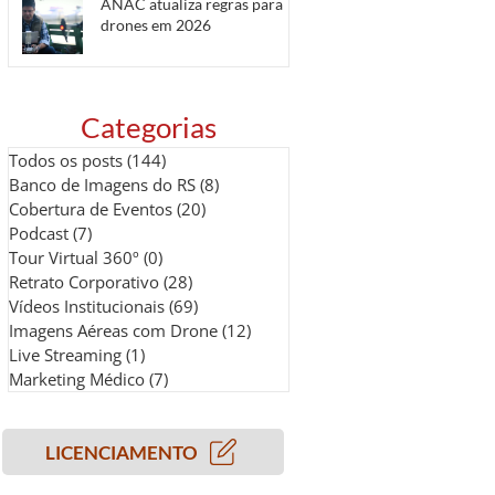
ANAC atualiza regras para
drones em 2026
Categorias
Todos os posts
(144)
144 posts
Banco de Imagens do RS
(8)
8 posts
Cobertura de Eventos
(20)
20 posts
Podcast
(7)
7 posts
Tour Virtual 360º
(0)
0 post
Retrato Corporativo
(28)
28 posts
Vídeos Institucionais
(69)
69 posts
Imagens Aéreas com Drone
(12)
12 posts
Live Streaming
(1)
1 post
Marketing Médico
(7)
7 posts
LICENCIAMENTO