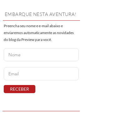
EMBARQUE NESTA AVENTURA!
Preencha seu nome e e-mail abaixo e
enviaremos automaticamente as novidades
do blog da Preview para você.
RECEBER